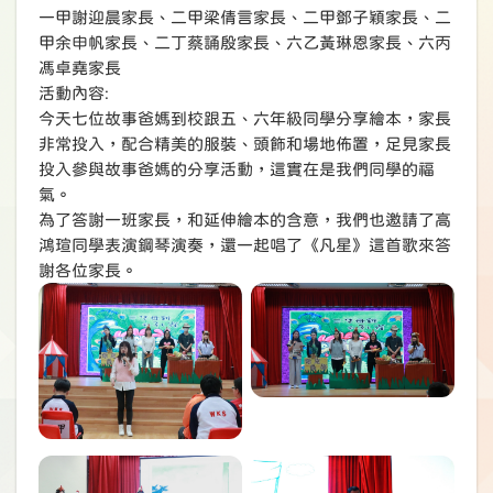
一甲謝迎晨家長、二甲梁倩言家長、二甲鄧子穎家長、二
甲余申帆家長、二丁蔡誦殷家長、六乙黃琳恩家長、六丙
馮卓堯家長
活動內容:
今天七位故事爸媽到校跟五、六年級同學分享繪本，家長
非常投入，配合精美的服裝、頭飾和場地佈置，足見家長
投入參與故事爸媽的分享活動，這實在是我們同學的福
氣。
為了答謝一班家長，和延伸繪本的含意，我們也邀請了高
鴻瑄同學表演鋼琴演奏，還一起唱了《凡星》這首歌來答
謝各位家長。