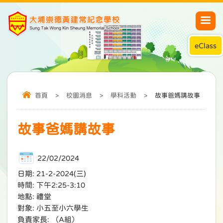
eClass
首頁
>
校園消息
>
學科活動
>
故事爸媽講故事
故事爸媽講故事
22/02/2024
日期: 21-2-2024(三)
時間: 下午2:25-3:10
地點: 禮堂
對象: 小五至小六學生
負責家長: （A組）