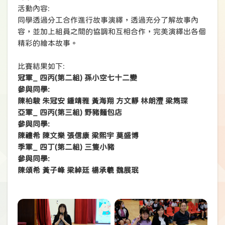
活動內容:
同學透過分工合作進行故事演繹，透過充分了解故事內
容，並加上組員之間的協調和互相合作，完美演繹出各個
精彩的繪本故事。
比賽結果如下:
冠軍_
四
丙(第二組) 孫小空七十二
變
參與同學:
陳柏駿 朱冠安 鍾靖雅 黃海翔 方文靜
林朗灃 梁雋琛
亞軍_ 四丙(第三組) 野豬麵包店
參與同學:
陳禮希 陳文樂 張信康 梁熙宇 莫盛博
季軍_ 四丁(第二組) 三隻小豬
參與同學:
陳頌希 黃子峰 梁綽廷 楊承羲 魏展珉