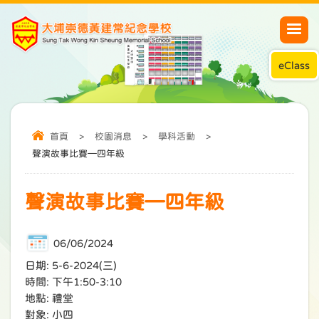
eClass
首頁
>
校園消息
>
學科活動
>
聲演故事比賽—四年級
聲演故事比賽—四年級
06/06/2024
日期: 5-6-2024(三)
時間: 下午1:50-3:10
地點: 禮堂
對象: 小四