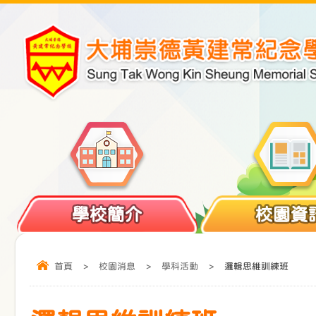
學校簡介
校園資
首頁
>
校園消息
>
學科活動
>
邏輯思維訓練班