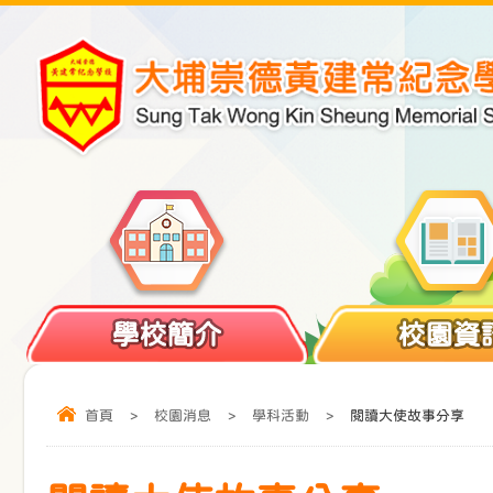
學校簡介
校園資
首頁
>
校園消息
>
學科活動
>
閱讀大使故事分享