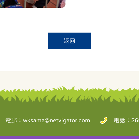
返回
電郵：
wksama@netvigator.com
電話：265