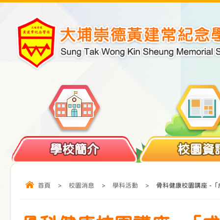
學校簡介
校園資
首頁
>
校園消息
>
學科活動
>
骨科健康校園講座 -