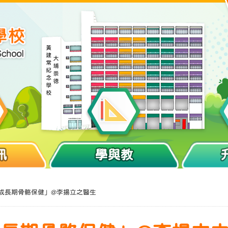
訊
學與教
「成長期骨骼保健」@李揚立之醫生