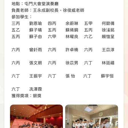
地點：屯門大會堂演奏廳
負責老師：王永成副校長、徐俊威老師
參加學生：
三丙 劉恩瑜 四丙 余蔚琳 五甲 何懿倩
五乙 蘇子晴 五丙 蘇烯銅 五丙 徐溱銘
五丙 蘇子由 六甲 林曜良 六乙 賴愷呈
六丙 曾釺雨 六丙 許卓楠 六丙 王苡淳
六丙 張文朗 六丙 徐苡男 六丁 林廷禧
六丁 王振宇 六丁 張 怡 六丁 蘇宇恒
六丁 冼澤霖
獲得獎項：銀獎