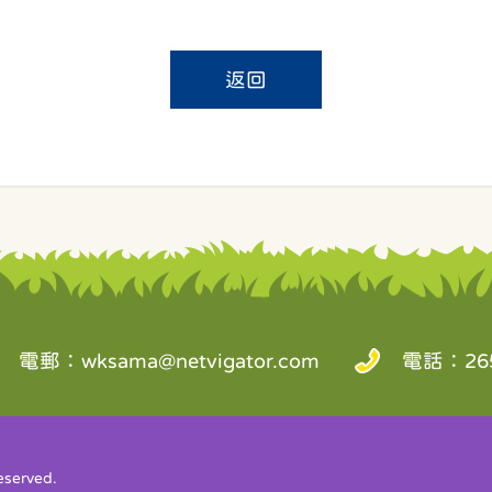
返回
電郵：
wksama@netvigator.com
電話：265
served.