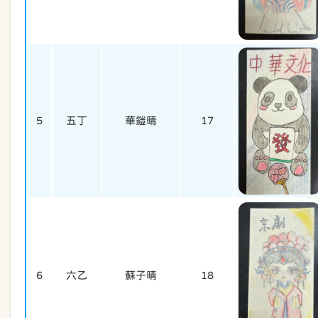
5
五丁
華鎧晴
17
6
六乙
蘇子晴
18