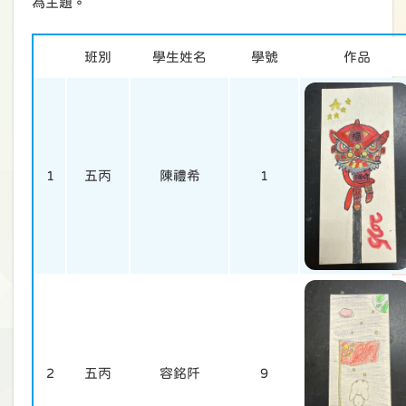
為主題。
班別
學生姓名
學號
作品
1
五丙
陳禮希
1
2
五丙
容銘阡
9