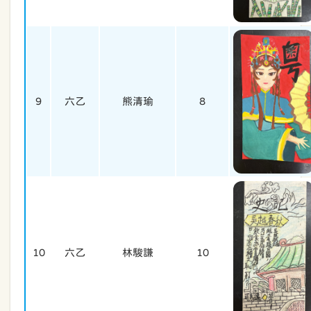
9
六乙
熊清瑜
8
10
六乙
林駿謙
10