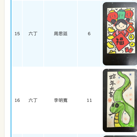
15
六丁
周思廷
6
16
六丁
李明寬
11