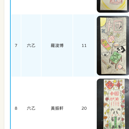
7
六乙
羅浚博
11
8
六乙
黃振軒
20