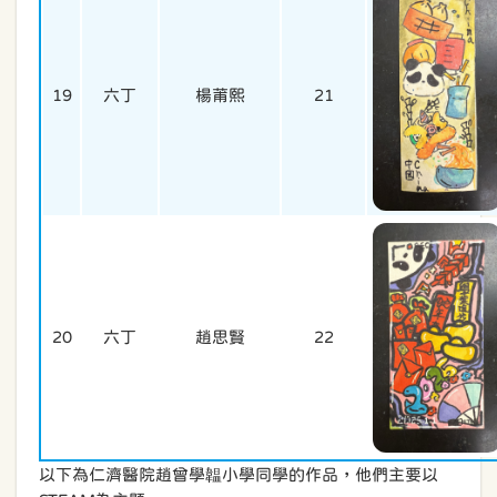
19
六丁
楊莆熙
21
20
六丁
趙思賢
22
以下為仁濟醫院趙曾學韞小學同學的作品，他們主要以