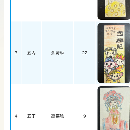
3
五丙
余蔚琳
22
4
五丁
高嘉晗
9