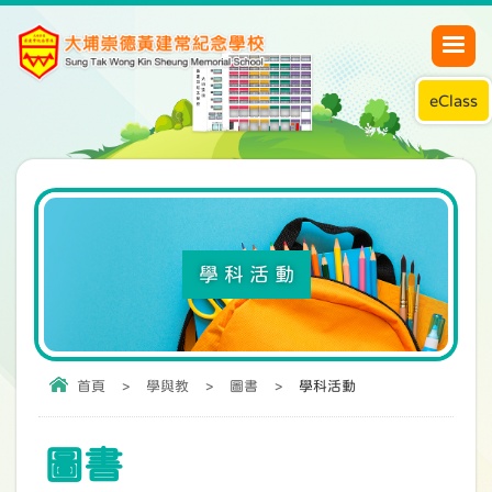
eClass
學科活動
首頁
>
學與教
>
圖書
>
學科活動
圖書