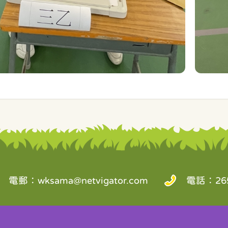
電郵：
wksama@netvigator.com
電話：265