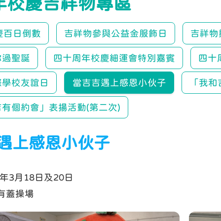
年校慶吉祥物專區
慶百日倒數
吉祥物參與公益金服飾日
吉祥物與
你過聖誕
四十周年校慶細運會特別嘉賓
四十
際學校友誼日
當吉吉遇上感恩小伙子
「我和
有個約會」表揚活動(第二次)
遇上感恩小伙子
5年3月18日及20日
有蓋操場