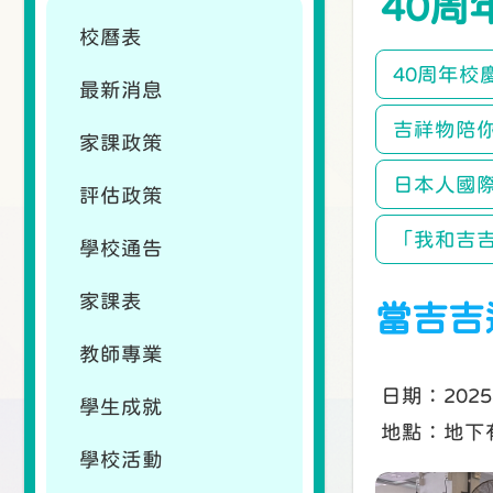
40周
校曆表
40周年校
最新消息
吉祥物陪
家課政策
日本人國
評估政策
「我和吉吉
學校通告
家課表
當吉吉
教師專業
日期：202
學生成就
地點：地下
學校活動