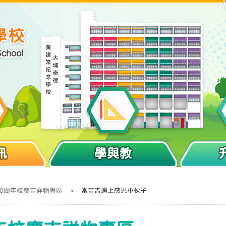
訊
學與教
40周年校慶吉祥物專區
>
當吉吉遇上感恩小伙子