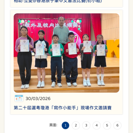
相助‧互愛@香港原子筆中文書法比賽(初小組)
30/03/2026
第二十屆滬粵瓊港「寫作小能手」現場作文邀請賽
頁面:
1
2
3
4
5
6