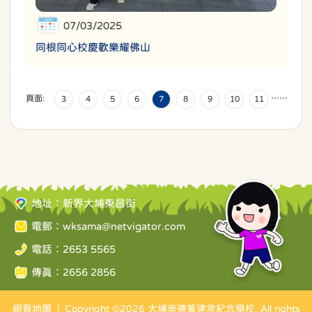
07/03/2025
同根同心校慶歡樂耀佛山
頁面:
…
…
3
4
5
6
7
8
9
10
11
地址：新界大埔東昌街
電郵：
wksama@netvigator.com
電話：2653 5565
傳真：2656 2856
網頁地圖
| Copyright ©
2026 大埔崇德黃建常紀念學校. All rights