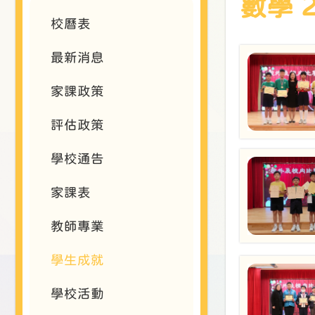
數學 2
校曆表
最新消息
家課政策
評估政策
學校通告
家課表
教師專業
學生成就
學校活動