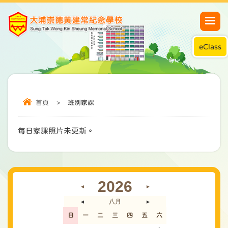
eClass
首頁
>
班別家課
每日家課照片未更新。
2026
◄
►
八月
◄
►
日
一
二
三
四
五
六