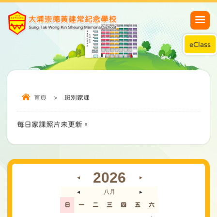
eClass
首頁
>
班別家課
每日家課照片未更新。
2026
◄
►
八月
◄
►
日
一
二
三
四
五
六