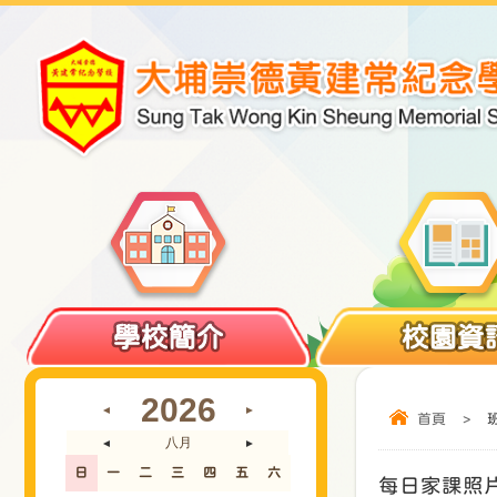
學校簡介
校園資
2026
◄
►
首頁
>
八月
◄
►
日
一
二
三
四
五
六
每日家課照