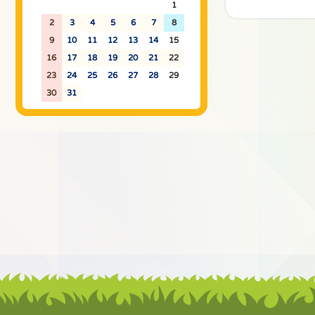
26
27
28
29
30
31
1
2
3
4
5
6
7
8
9
10
11
12
13
14
15
16
17
18
19
20
21
22
23
24
25
26
27
28
29
30
31
1
2
3
4
5