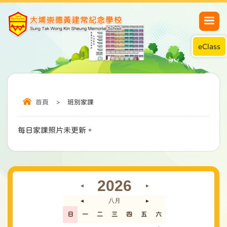
eClass
首頁
>
班別家課
每日家課照片未更新。
2026
◄
►
八月
◄
►
日
一
二
三
四
五
六