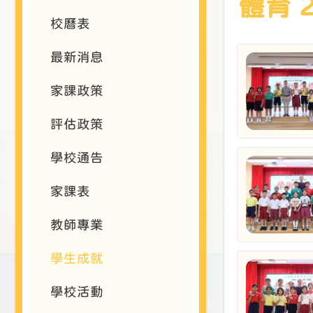
體育 2
校曆表
最新消息
家課政策
評估政策
學校通告
家課表
教師專業
學生成就
學校活動