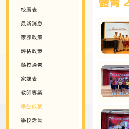
體育 2
校曆表
最新消息
家課政策
評估政策
學校通告
家課表
教師專業
學生成就
學校活動