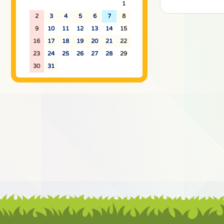
26
27
28
29
30
31
1
2
3
4
5
6
7
8
9
10
11
12
13
14
15
16
17
18
19
20
21
22
23
24
25
26
27
28
29
30
31
1
2
3
4
5