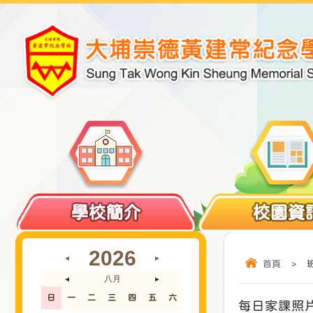
學校簡介
校園資
2026
◄
►
首頁
>
八月
◄
►
日
一
二
三
四
五
六
每日家課照