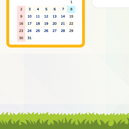
26
27
28
29
30
31
1
2
3
4
5
6
7
8
9
10
11
12
13
14
15
16
17
18
19
20
21
22
23
24
25
26
27
28
29
30
31
1
2
3
4
5