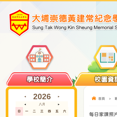
學校簡介
校園資
2026
◄
►
首頁
>
八月
◄
►
日
一
二
三
四
五
六
每日家課照