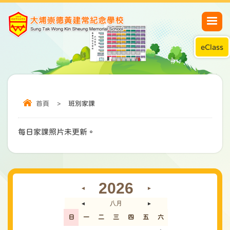
eClass
首頁
>
班別家課
每日家課照片未更新。
2026
◄
►
八月
◄
►
日
一
二
三
四
五
六