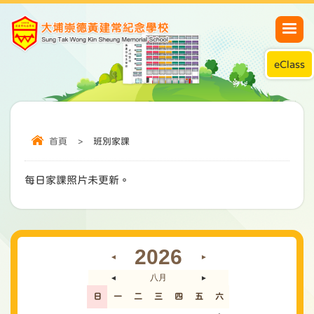
eClass
首頁
>
班別家課
每日家課照片未更新。
2026
◄
►
八月
◄
►
日
一
二
三
四
五
六