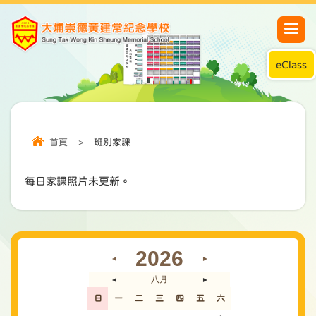
eClass
首頁
>
班別家課
每日家課照片未更新。
2026
◄
►
八月
◄
►
日
一
二
三
四
五
六