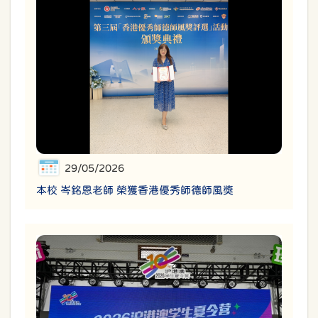
29/05/2026
本校 岑銘恩老師 榮獲香港優秀師德師風獎