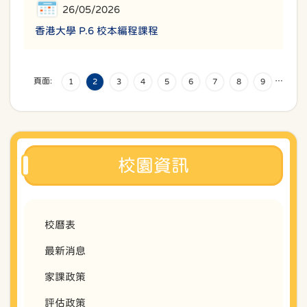
26/05/2026
香港大學 P.6 校本編程課程
頁面:
…
1
2
3
4
5
6
7
8
9
校園資訊
校曆表
最新消息
家課政策
評估政策