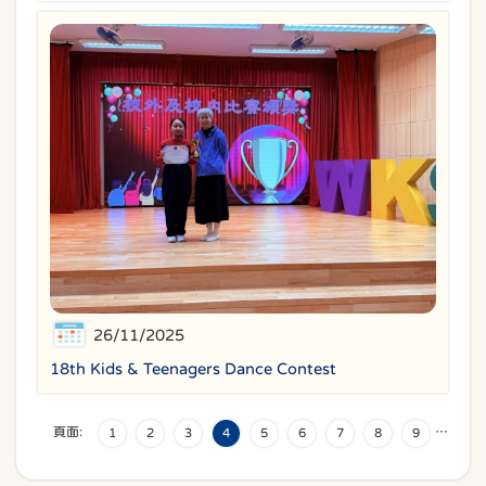
26/11/2025
18th Kids & Teenagers Dance Contest
頁面:
…
1
2
3
4
5
6
7
8
9