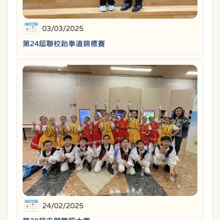
03/03/2025
第24屆聯校跆拳道錦標賽
24/02/2025