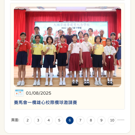
01/08/2025
賽馬會一欖雄心校際欖球邀請賽
頁面:
…
…
2
3
4
5
6
7
8
9
10