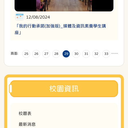
12/08/2024
「我的行動承諾(加強版)_媒體及資訊素養學生講
座」
頁面:
…
…
25
26
27
28
29
30
31
32
33
校園資訊
校曆表
最新消息